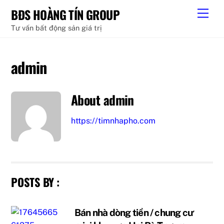
Skip
BĐS HOÀNG TÍN GROUP
Men
to
Tư vấn bất động sản giá trị
content
admin
About
admin
https://timnhapho.com
POSTS BY :
Bán nhà dòng tiền / chung cư