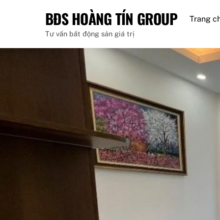
Skip
BĐS HOÀNG TÍN GROUP
to
Trang c
content
Tư vấn bất động sản giá trị