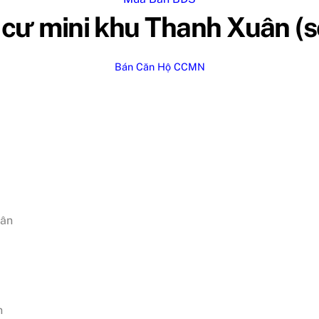
cư mini khu Thanh Xuân (sổ
Bán Căn Hộ CCMN
uân
n