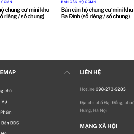
Ộ CCMN
BÁN CĂN HỘ CCMN
hộ chung cư mini khu
Bán căn hộ chung cư mini khu
ổ riêng / sổ chung)
Ba Đình (sổ riêng / sổ chung)
Back
TEMAP
LIÊN HỆ
To
Top
Hotline
098-273-9283
ng chủ
h Vụ
Địa chỉ: phố Đại Đồng, phư
Hưng, Hà Nội
 Phẩm
 Bán BĐS
MẠNG XÃ HỘI
 Hệ