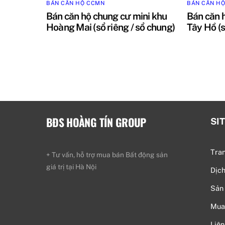
BÁN CĂN HỘ CCMN
BÁN CĂN H
Bán căn hộ chung cư mini khu
Bán căn 
Hoàng Mai (sổ riêng / sổ chung)
Tây Hồ (s
BĐS HOÀNG TÍN GROUP
SI
Tra
+ Tư vấn, hỗ trợ mua bán Bất động sản
giá trị tại Hà Nội
Dịc
Sản
Mua
Liên