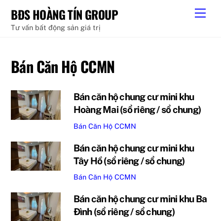
Skip
BĐS HOÀNG TÍN GROUP
Men
to
Tư vấn bất động sản giá trị
content
Bán Căn Hộ CCMN
Bán căn hộ chung cư mini khu
Hoàng Mai (sổ riêng / sổ chung)
Bán Căn Hộ CCMN
Bán căn hộ chung cư mini khu
Tây Hồ (sổ riêng / sổ chung)
Bán Căn Hộ CCMN
Bán căn hộ chung cư mini khu Ba
Đình (sổ riêng / sổ chung)