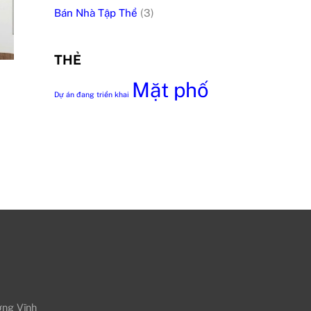
Bán Nhà Tập Thể
(3)
THẺ
Mặt phố
Dự án đang triển khai
ờng Vĩnh