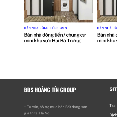
BÁN NHÀ DÒNG TIỀN CCMN
BÁN NHÀ DÒ
Bán nhà dòng tiền / chung cư
Bán nhà 
mini khu vực Hai Bà Trưng
mini khu
BĐS HOÀNG TÍN GROUP
SI
Tra
+ Tư vấn, hỗ trợ mua bán Bất động sản
giá trị tại Hà Nội
Dịc