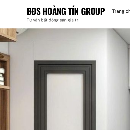
Skip
BĐS HOÀNG TÍN GROUP
to
Trang c
content
Tư vấn bất động sản giá trị