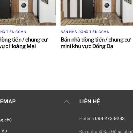
NG TIỀN CCMN
BÁN NHÀ DÒNG TIỀN CCMN
dòng tiền / chung cư
Bán nhà dòng tiền / chung cư
 vực Hoàng Mai
mini khu vực Đống Đa
Back
TEMAP
LIÊN HỆ
To
Top
Hotline
098-273-9283
ng chủ
h Vụ
Địa chỉ: phố Đại Đồng, phư