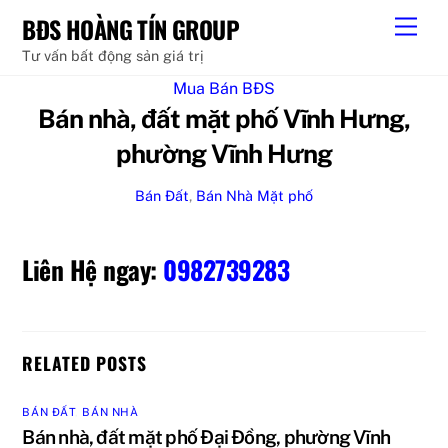
Skip
BĐS HOÀNG TÍN GROUP
Men
to
Tư vấn bất động sản giá trị
content
Mua Bán BĐS
Bán nhà, đất mặt phố Vĩnh Hưng,
phường Vĩnh Hưng
Bán Đất
,
Bán Nhà
Mặt phố
Liên Hệ ngay:
0982739283
RELATED POSTS
BÁN ĐẤT
,
BÁN NHÀ
Bán nhà, đất mặt phố Đại Đồng, phường Vĩnh