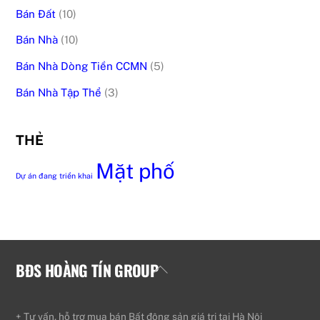
Bán Đất
(10)
Bán Nhà
(10)
Bán Nhà Dòng Tiền CCMN
(5)
Bán Nhà Tập Thể
(3)
THẺ
Mặt phố
Dự án đang triển khai
BĐS HOÀNG TÍN GROUP
Back
To
Top
+ Tư vấn, hỗ trợ mua bán Bất động sản giá trị tại Hà Nội