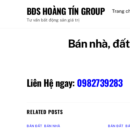
Skip
BĐS HOÀNG TÍN GROUP
to
Trang c
content
Tư vấn bất động sản giá trị
Bán nhà, đấ
Liên Hệ ngay:
0982739283
RELATED POSTS
BÁN ĐẤT
,
BÁN NHÀ
BÁN ĐẤT
,
B