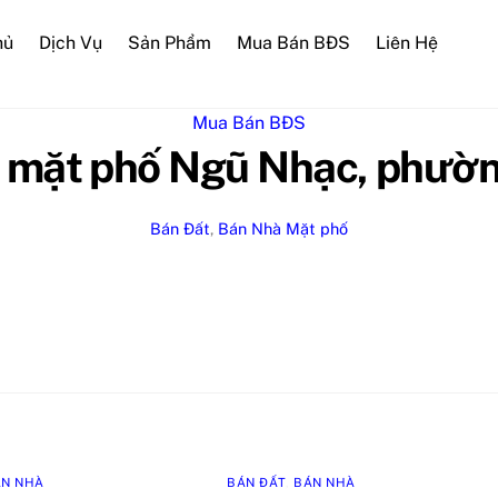
hủ
Dịch Vụ
Sản Phẩm
Mua Bán BĐS
Liên Hệ
Mua Bán BĐS
t mặt phố Ngũ Nhạc, phườ
Bán Đất
,
Bán Nhà
Mặt phố
ÁN NHÀ
BÁN ĐẤT
,
BÁN NHÀ