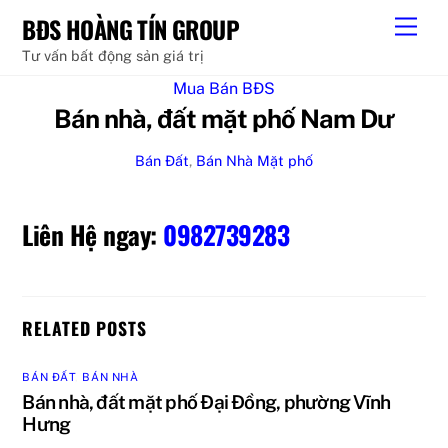
Skip
BĐS HOÀNG TÍN GROUP
Men
to
Tư vấn bất động sản giá trị
content
Mua Bán BĐS
Bán nhà, đất mặt phố Nam Dư
Bán Đất
,
Bán Nhà
Mặt phố
Liên Hệ ngay:
0982739283
RELATED POSTS
BÁN ĐẤT
,
BÁN NHÀ
Bán nhà, đất mặt phố Đại Đồng, phường Vĩnh
Hưng