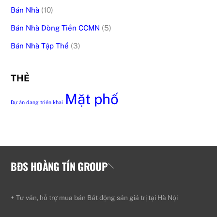
Bán Nhà
(10)
Bán Nhà Dòng Tiền CCMN
(5)
Bán Nhà Tập Thể
(3)
THẺ
Mặt phố
Dự án đang triển khai
BĐS HOÀNG TÍN GROUP
Back
To
Top
+ Tư vấn, hỗ trợ mua bán Bất động sản giá trị tại Hà Nội